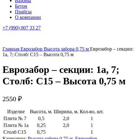
Вазоны
Бетон
Прайсы
О компании
+7 (990) 007 33 27
Главная
Еврозабор
Высота забора 0,75 м
Еврозабор – секции:
1a, 7; Столб: С15 – Высота 0,75 м
Еврозабор – секции: 1a, 7;
Столб: С15 – Высота 0,75 м
2550
₽
Изделие
Высота, м.
Ширина, м.
Кол-во, шт.
Плита № 7
0,5
2,0
1
Плита № 1a
0,25
2,0
1
Столб С15
0,75
1
Категории:
Высота забора 0,75 м
,
Еврозабор