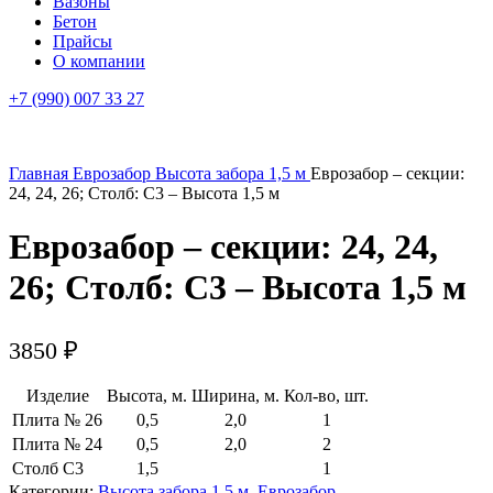
Вазоны
Бетон
Прайсы
О компании
+7 (990) 007 33 27
Главная
Еврозабор
Высота забора 1,5 м
Еврозабор – секции:
24, 24, 26; Столб: С3 – Высота 1,5 м
Еврозабор – секции: 24, 24,
26; Столб: С3 – Высота 1,5 м
3850
₽
Изделие
Высота, м.
Ширина, м.
Кол-во, шт.
Плита № 26
0,5
2,0
1
Плита № 24
0,5
2,0
2
Столб С3
1,5
1
Категории:
Высота забора 1,5 м
,
Еврозабор