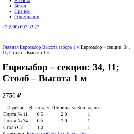
Вазоны
Бетон
Прайсы
О компании
+7 (990) 007 33 27
Главная
Еврозабор
Высота забора 1 м
Еврозабор – секции: 34,
11; Столб – Высота 1 м
Еврозабор – секции: 34, 11;
Столб – Высота 1 м
2750
₽
Изделие
Высота, м.
Ширина, м.
Кол-во, шт.
Плита № 11
0,5
2,0
1
Плита № 34
0,5
2,0
1
Столб С2
1,0
1
Категории:
Высота забора 1 м
,
Еврозабор