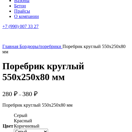
Вазоны
Бетон
Прайсы
О компании
+7 (990) 007 33 27
Главная
Бордюры/поребрики
Поребрик круглый 550х250х80
мм
Поребрик круглый
550х250х80 мм
Диапазон
280
₽
380
₽
–
цен:
280 ₽
Поребрик круглый 550х250х80 мм
–
380 ₽
Серый
Красный
Цвет
Коричневый