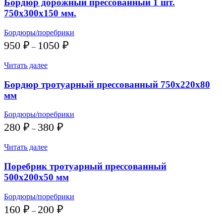
Бордюр дорожный прессованный 1 шт.
750х300х150 мм.
Бордюры/поребрики
Диапазон
950
₽
1050
₽
–
цен:
950 ₽
Читать далее
–
1050 ₽
Бордюр тротуарный прессованный 750х220х80
мм
Бордюры/поребрики
Диапазон
280
₽
380
₽
–
цен:
280 ₽
Читать далее
–
380 ₽
Поребрик тротуарный прессованный
500х200х50 мм
Бордюры/поребрики
Диапазон
160
₽
200
₽
–
цен: