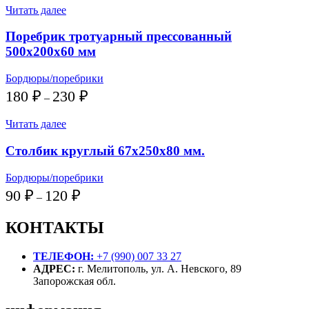
160 ₽
Читать далее
–
200 ₽
Поребрик тротуарный прессованный
500х200х60 мм
Бордюры/поребрики
Диапазон
180
₽
230
₽
–
цен:
180 ₽
Читать далее
–
230 ₽
Столбик круглый 67х250х80 мм.
Бордюры/поребрики
Диапазон
90
₽
120
₽
–
цен:
90 ₽
КОНТАКТЫ
–
120 ₽
ТЕЛЕФОН:
+7 (990) 007 33 27
АДРЕС:
г. Мелитополь, ул. А. Невского, 89
Запорожская обл.