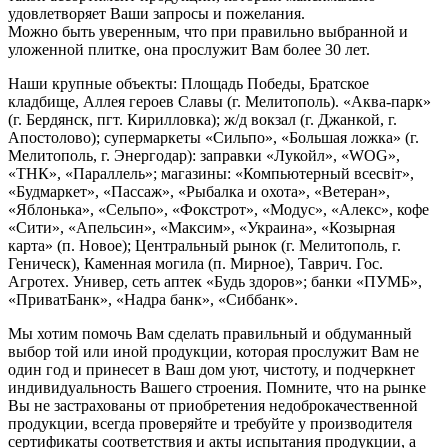
удовлетворяет Ваши запросы и пожелания.
Можно быть уверенным, что при правильно выбранной и
уложенной плитке, она прослужит Вам более 30 лет.
Наши крупные объекты: Площадь Победы, Братское
кладбище, Аллея героев Славы (г. Мелитополь). «Аква-парк»
(г. Бердянск, пгт. Кирилловка); ж/д вокзал (г. Джанкой, г.
Апостолово); супермаркеты «Сильпо», «Большая ложка» (г.
Мелитополь, г. Энергодар): заправки «Лукойл», «WOG»,
«ТНК», «Параллель»; магазины: «Компьютерный всесвіт»,
«Будмаркет», «Пассаж», «Рыбалка и охота», «Ветеран»,
«Яблонька», «Сельпо», «Фокстрот», «Модус», «Алекс», кофе
«Сити», «Апельсин», «Максим», «Украина», «Козырная
карта» (п. Новое); Центральный рынок (г. Мелитополь, г.
Геническ), Каменная могила (п. Мирное), Таврич. Гос.
Агротех. Универ, сеть аптек «Будь здоров»; банки «ПУМБ»,
«ПриватБанк», «Надра банк», «Сиббанк».
Мы хотим помочь Вам сделать правильный и обдуманный
выбор той или иной продукции, которая прослужит Вам не
один год и принесет в Ваш дом уют, чистоту, и подчеркнет
индивидуальность Вашего строения. Помните, что на рынке
Вы не застрахованы от приобретения недоброкачественной
продукции, всегда проверяйте и требуйте у производителя
сертификаты соответствия и акты испытания продукции, а