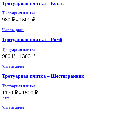
1300 ₽
Тротуарная плитка – Кость
Тротуарная плитка
Диапазон
980
₽
1500
₽
–
цен:
980 ₽
Читать далее
–
1500 ₽
Тротуарная плитка – Ромб
Тротуарная плитка
Диапазон
980
₽
1300
₽
–
цен:
980 ₽
Читать далее
–
1300 ₽
Тротуарная плитка – Шестигранник
Тротуарная плитка
Диапазон
1170
₽
1500
₽
–
цен:
Хит
1170 ₽
–
Читать далее
1500 ₽