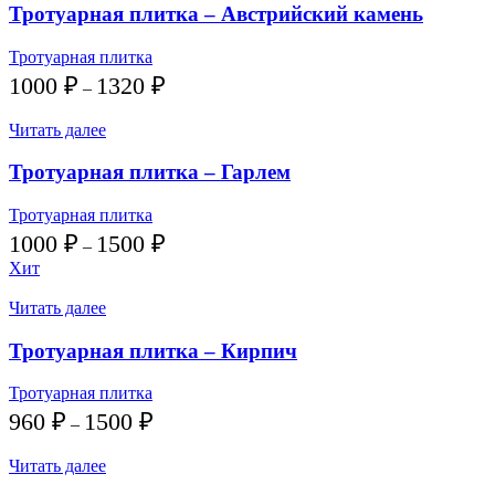
Тротуарная плитка – Австрийский камень
Тротуарная плитка
Диапазон
1000
₽
1320
₽
–
цен:
1000 ₽
Читать далее
–
1320 ₽
Тротуарная плитка – Гарлем
Тротуарная плитка
Диапазон
1000
₽
1500
₽
–
цен:
Хит
1000 ₽
–
Читать далее
1500 ₽
Тротуарная плитка – Кирпич
Тротуарная плитка
Диапазон
960
₽
1500
₽
–
цен:
960 ₽
Читать далее
–