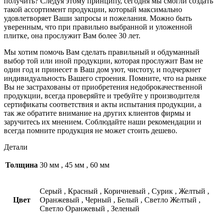
получить? Следуя этому принципу, сегодня мы смогли создать
такой ассортимент продукции, который максимально
удовлетворяет Ваши запросы и пожелания. Можно быть
уверенным, что при правильно выбранной и уложенной
плитке, она прослужит Вам более 30 лет.
Мы хотим помочь Вам сделать правильный и обдуманный
выбор той или иной продукции, которая прослужит Вам не
один год и принесет в Ваш дом уют, чистоту, и подчеркнет
индивидуальность Вашего строения. Помните, что на рынке
Вы не застрахованы от приобретения недоброкачественной
продукции, всегда проверяйте и требуйте у производителя
сертификаты соответствия и акты испытания продукции, а
так же обратите внимание на других клиентов фирмы и
заручитесь их мнением. Соблюдайте наши рекомендации и
всегда помните продукция не может стоить дешево.
Детали
Толщина
30 мм
,
45 мм
,
60 мм
Серый
,
Красный
,
Коричневый
,
Сурик
,
Желтый
,
Цвет
Оранжевый
,
Черный
,
Белый
,
Светло Желтый
,
Светло Оранжевый
,
Зеленый