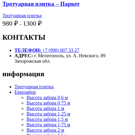
1500 ₽
Тротуарная плитка – Паркет
Тротуарная плитка
Диапазон
980
₽
1300
₽
–
цен:
980 ₽
КОНТАКТЫ
–
1300 ₽
ТЕЛЕФОН:
+7 (990) 007 33 27
АДРЕС:
г. Мелитополь, ул. А. Невского, 89
Запорожская обл.
информация
Тротуарная плитка
Еврозабор
Высота забора 0,6 м
Высота забора 0,75 м
Высота забора 1 м
Высота забора 1,25 м
Высота забора 1,5 м
Высота забора 1,75 м
Высота забора 2 м