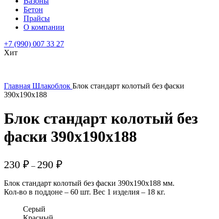
Вазоны
Бетон
Прайсы
О компании
+7 (990) 007 33 27
Хит
Главная
Шлакоблок
Блок стандарт колотый без фаски
390х190х188
Блок стандарт колотый без
фаски 390х190х188
Диапазон
230
₽
290
₽
–
цен:
230 ₽
Блок стандарт колотый без фаски 390х190х188 мм.
–
Кол-во в поддоне – 60 шт. Вес 1 изделия – 18 кг.
290 ₽
Серый
Красный