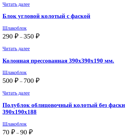
Читать далее
Блок угловой колотый с фаской
Шлакоблок
Диапазон
290
₽
350
₽
–
цен:
290 ₽
Читать далее
–
350 ₽
Колонная прессованная 390х390х190 мм.
Шлакоблок
Диапазон
500
₽
700
₽
–
цен:
500 ₽
Читать далее
–
700 ₽
Полублок облицовочный колотый без фаски
390х190х188
Шлакоблок
Диапазон
70
₽
90
₽
–
цен: