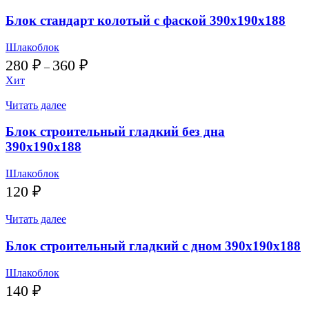
220 ₽
Блок стандарт колотый с фаской 390х190х188
Шлакоблок
Диапазон
280
₽
360
₽
–
цен:
Хит
280 ₽
–
Читать далее
360 ₽
Блок строительный гладкий без дна
390х190х188
Шлакоблок
120
₽
Читать далее
Блок строительный гладкий с дном 390х190х188
Шлакоблок
140
₽