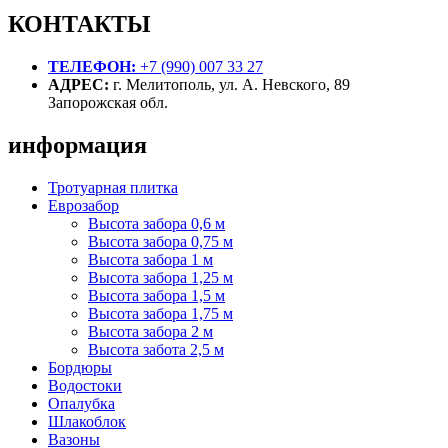
70 ₽
КОНТАКТЫ
–
90 ₽
ТЕЛЕФОН:
+7 (990) 007 33 27
АДРЕС:
г. Мелитополь, ул. А. Невского, 89
Запорожская обл.
информация
Тротуарная плитка
Еврозабор
Высота забора 0,6 м
Высота забора 0,75 м
Высота забора 1 м
Высота забора 1,25 м
Высота забора 1,5 м
Высота забора 1,75 м
Высота забора 2 м
Высота забота 2,5 м
Бордюры
Водостоки
Опалубка
Шлакоблок
Вазоны