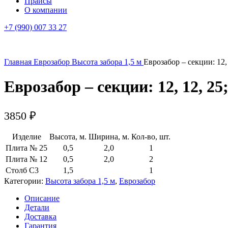
Прайсы
О компании
+7 (990) 007 33 27
Главная
Еврозабор
Высота забора 1,5 м
Еврозабор – секции: 12,
Еврозабор – секции: 12, 12, 25
3850
₽
Изделие
Высота, м.
Ширина, м.
Кол-во, шт.
Плита № 25
0,5
2,0
1
Плита № 12
0,5
2,0
2
Столб С3
1,5
1
Категории:
Высота забора 1,5 м
,
Еврозабор
Описание
Детали
Доставка
Гарантия