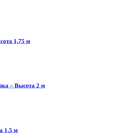
ысота 1,75 м
апка – Высота 2 м
а 1,5 м