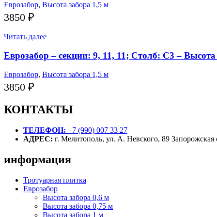
Еврозабор
,
Высота забора 1,5 м
3850
₽
Читать далее
Еврозабор – секции: 9, 11, 11; Столб: С3 – Высота
Еврозабор
,
Высота забора 1,5 м
3850
₽
КОНТАКТЫ
ТЕЛЕФОН:
+7 (990) 007 33 27
АДРЕС:
г. Мелитополь, ул. А. Невского, 89 Запорожская 
информация
Тротуарная плитка
Еврозабор
Высота забора 0,6 м
Высота забора 0,75 м
Высота забора 1 м